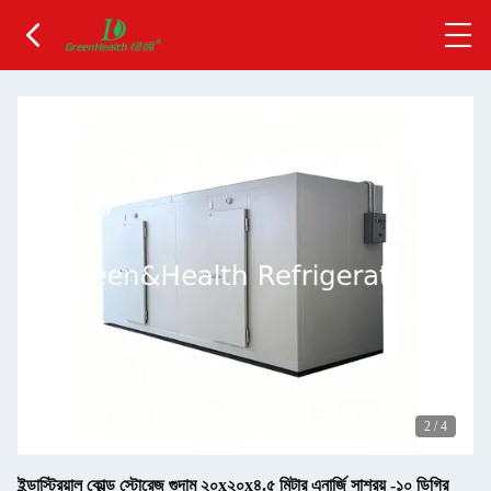
2
/
4
ইন্ডাস্ট্রিয়াল কোল্ড স্টোরেজ গুদাম ২০x২০x৪.৫ মিটার এনার্জি সাশ্রয় -১০ ডিগ্রি