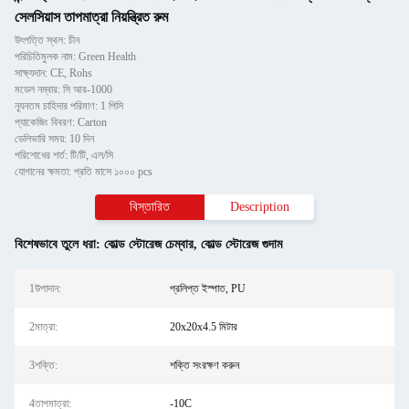
সেলসিয়াস তাপমাত্রা নিয়ন্ত্রিত রুম
উৎপত্তি স্থল: চীন
পরিচিতিমুলক নাম: Green Health
সাক্ষ্যদান: CE, Rohs
মডেল নম্বার: সি আর-1000
ন্যূনতম চাহিদার পরিমাণ: 1 পিসি
প্যাকেজিং বিবরণ: Carton
ডেলিভারি সময়: 10 দিন
পরিশোধের শর্ত: টি/টি, এল/সি
যোগানের ক্ষমতা: প্রতি মাসে ১০০০ pcs
বিস্তারিত
Description
বিশেষভাবে তুলে ধরা:
কোল্ড স্টোরেজ চেম্বার
,
কোল্ড স্টোরেজ গুদাম
1উপাদান:
প্রলিপ্ত ইস্পাত, PU
2মাত্রা:
20x20x4.5 মিটার
3শক্তি:
শক্তি সংরক্ষণ করুন
4তাপমাত্রা:
-10C