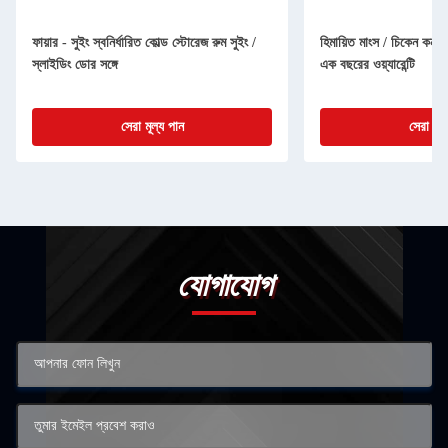
ফায়ার - সুইং স্বনির্ধারিত কোল্ড স্টোরেজ রুম সুইং /
হিমায়িত মাংস / চিকেন কনটে
স্লাইডিং ডোর সঙ্গে
এক বছরের ওয়্যারেন্টি
সেরা মূল্য পান
সেরা মূল
যোগাযোগ