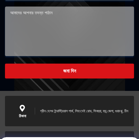
জমা দিন
গ্রীন হেলথ ইন্ডাস্ট্রিয়াল পার্ক, লিহংবেই রোড, সিনহুয়া, হুডু জেলা, গুয়াংঝু, চীন
ঠিকানা