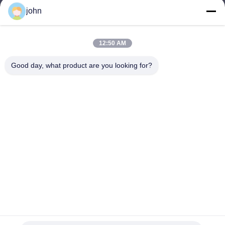
john
lvdi11@greencooker.com
ই-মেইল
12:50 AM
Good day, what product are you looking for?
0086-153-7406-6785
ফোন
Guangdong Green&Health Intelligence Cold
Chain Technology Co.,LTD