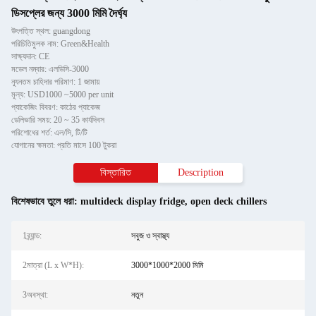
ডিসপ্লের জন্য 3000 মিমি দৈর্ঘ্য
উৎপত্তি স্থল: guangdong
পরিচিতিমুলক নাম: Green&Health
সাক্ষ্যদান: CE
মডেল নম্বার: এলডিসি-3000
ন্যূনতম চাহিদার পরিমাণ: 1 জামায়
মূল্য: USD1000 ~5000 per unit
প্যাকেজিং বিবরণ: কাঠের প্যাকেজ
ডেলিভারি সময়: 20 ~ 35 কার্যদিবস
পরিশোধের শর্ত: এল/সি, টি/টি
যোগানের ক্ষমতা: প্রতি মাসে 100 টুকরা
বিস্তারিত
Description
বিশেষভাবে তুলে ধরা:
multideck display fridge
,
open deck chillers
1ব্র্যান্ড:
সবুজ ও স্বাস্থ্য
2মাত্রা (L x W*H):
3000*1000*2000 মিমি
3অবস্থা:
নতুন