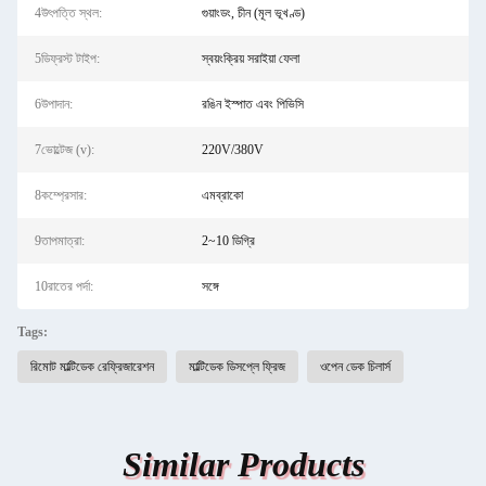
4উৎপত্তি স্থল:
গুয়াংডং, চীন (মূল ভূখণ্ড)
5ডিফ্রস্ট টাইপ:
স্বয়ংক্রিয় সরাইয়া ফেলা
6উপাদান:
রঙিন ইস্পাত এবং পিভিসি
7ভোল্টেজ (v):
220V/380V
8কম্প্রেসার:
এমব্রাকো
9তাপমাত্রা:
2~10 ডিগ্রি
10রাতের পর্দা:
সঙ্গে
Tags:
রিমোট মাল্টিডেক রেফ্রিজারেশন
মাল্টিডেক ডিসপ্লে ফ্রিজ
ওপেন ডেক চিলার্স
Similar Products