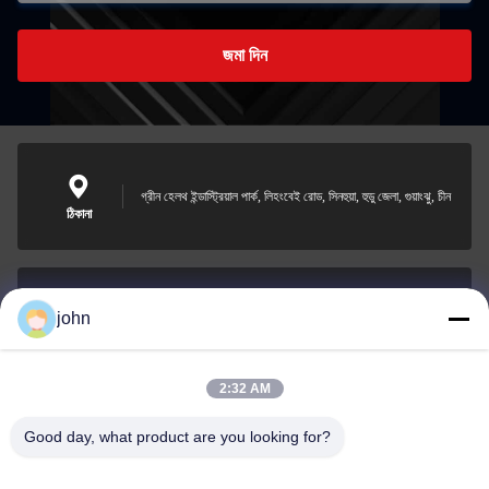
জমা দিন
গ্রীন হেলথ ইন্ডাস্ট্রিয়াল পার্ক, লিহংবেই রোড, সিনহুয়া, হুডু জেলা, গুয়াংঝু, চীন
ঠিকানা
john
lvdi11@greencooker.com
ই-মেইল
2:32 AM
Good day, what product are you looking for?
0086-153-7406-6785
ফোন