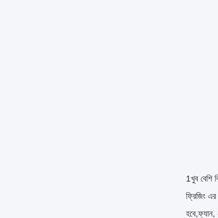
1খুব বেশি ব
ফ্রিজিং এর 
হবে,ফ্যান,