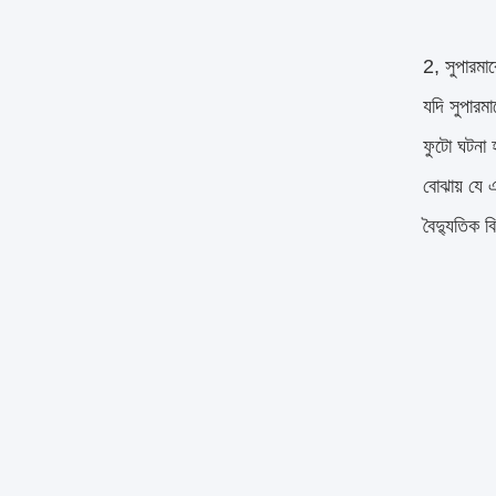
2, সুপারমা
যদি সুপারম
ফুটো ঘটনা 
বোঝায় যে 
বৈদ্যুতিক ব