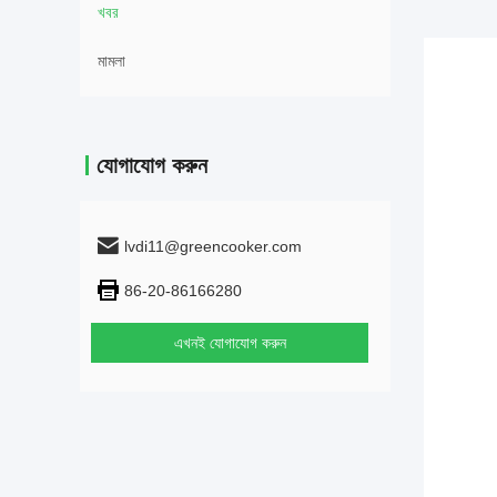
খবর
মামলা
যোগাযোগ করুন
lvdi11@greencooker.com
86-20-86166280
এখনই যোগাযোগ করুন