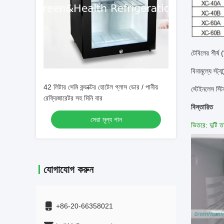
টেবিলের শীর্ষ
বিনামূল্যে স্
42 লিটার সেমি কন্ডাক্টর হোটেল গ্লাস ডোর / পানীয়
স্টেইনলেস স্ট
রেফ্রিজারেটর সহ মিনি বার
বিস্তারিত
সেরা মূল্য পান
ভিতরে: দুটি
যোগাযোগ করুন
+86-20-66358021