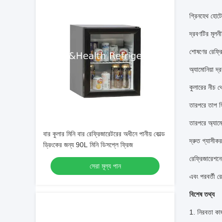
গ্রিনহেথ হোটে
দ্রবণটির মূলন
শোষণের রেফ্রি
অ্যামোনিয়া দ্
কুলারের নীচ থ
তারপরে তাপ সি
তারপরে অ্যামো
বার কুলার মিনি বার রেফ্রিজারেটরের অধীনে পানীয় কোল্ড
দ্রুত গ্যাসীক
ড্রিংকের জন্য 90L মিনি ডিসপ্লে ফ্রিজ
রেফ্রিজারেশনে
সেরা মূল্য পান
এবং পরবর্তী র
বিশেষ তথ্য
1. নিরবতা কা