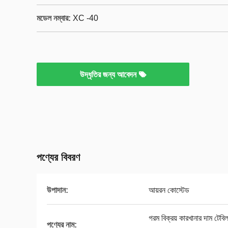
মডেল নম্বার:
XC -40
উদ্ধৃতির জন্য আবেদন
পণ্যের বিবরণ
উপাদান:
আয়রন কোস্টেড
গরম বিক্রয় কারখানার দাম টেবি
পণ্যের নাম: