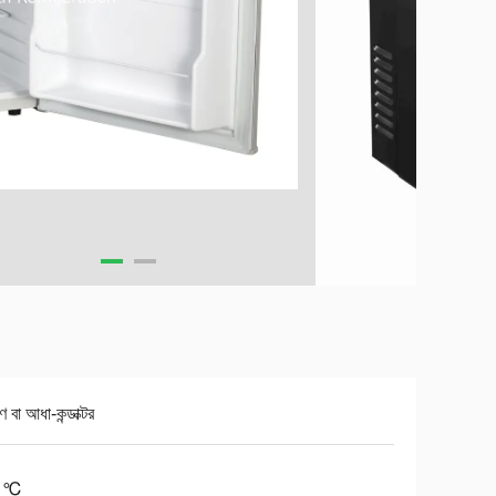
 বা আধা-কন্ডাক্টর
8 ℃