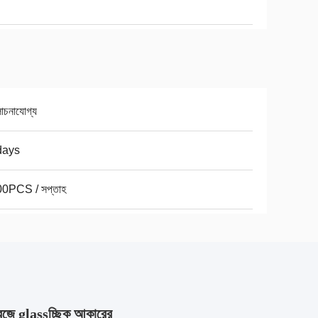
চনাযোগ্য
days
0PCS / সপ্তাহ
ফ্রিজে glassচ্ছিক আকারের