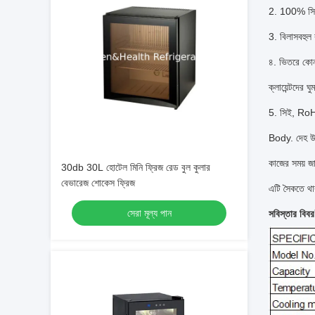
2. 100% সিএ
3. বিলাসবহুল
৪. ভিতরে কোন
ক্লায়েন্টদের 
5. সিই, RoH
Body. দেহ উপা
কাজের সময় জা
30db 30L হোটেল মিনি ফ্রিজ রেড বুল কুলার
বেভারেজ শোকেস ফ্রিজ
এটি সৈকতে থা
সেরা মূল্য পান
সবিস্তার বিবর