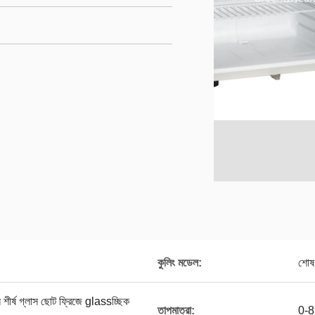
কুলিং মডেল:
শোষণ
ল শীর্ষ গ্লাস ছোট ফ্রিজে glassচ্ছিক
তাপমাত্রা:
0-