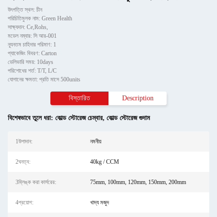
উৎপত্তি স্থল: চীন
পরিচিতিমুলক নাম: Green Health
সাক্ষ্যদান: Ce,Rohs,
মডেল নম্বার: সি আর-001
ন্যূনতম চাহিদার পরিমাণ: 1
প্যাকেজিং বিবরণ: Carton
ডেলিভারি সময়: 10days
পরিশোধের শর্ত: T/T, L/C
যোগানের ক্ষমতা: প্রতি মাসে 500units
বিস্তারিত
Description
বিশেষভাবে তুলে ধরা:
কোল্ড স্টোরেজ চেম্বার
,
কোল্ড স্টোরেজ গুদাম
1উপাদান:
নমনীয়
2ঘনত্ব:
40kg / CCM
3ব্লিঙ্ক করা কার্সরের:
75mm, 100mm, 120mm, 150mm, 200mm
4প্রয়োগ:
খাদ্য মজুদ