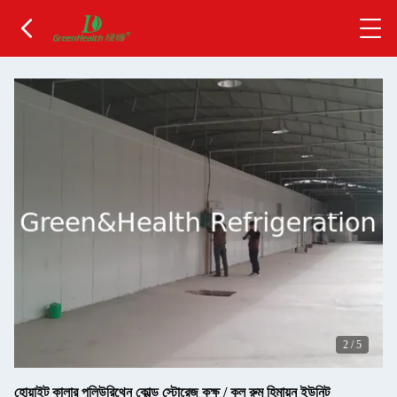
2
/
5
হোয়াইট কালার পলিউরিথেন কোল্ড স্টোরেজ কক্ষ / কুল রুম হিমায়ন ইউনিট