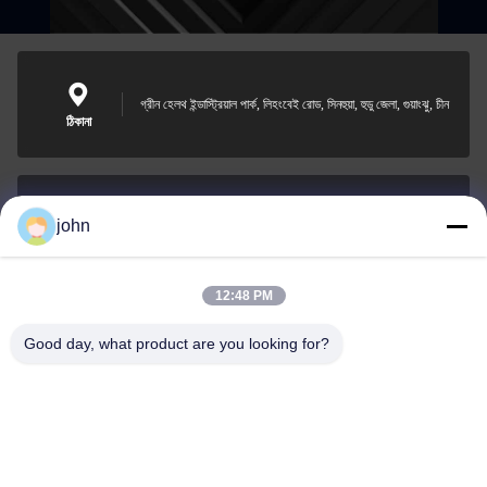
গ্রীন হেলথ ইন্ডাস্ট্রিয়াল পার্ক, লিহংবেই রোড, সিনহুয়া, হুডু জেলা, গুয়াংঝু, চীন
ঠিকানা
john
lvdi11@greencooker.com
ই-মেইল
12:48 PM
Good day, what product are you looking for?
0086-153-7406-6785
ফোন