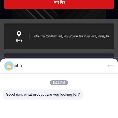
জমা দিন
গ্রীন হেলথ ইন্ডাস্ট্রিয়াল পার্ক, লিহংবেই রোড, সিনহুয়া, হুডু জেলা, গুয়াংঝু, চীন
ঠিকানা
john
lvdi11@greencooker.com
ই-মেইল
5:32 PM
Good day, what product are you looking for?
0086-153-7406-6785
ফোন