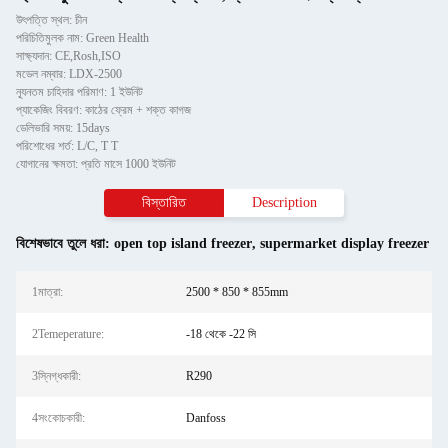
উৎপত্তি স্থল: চীন
পরিচিতিমুলক নাম: Green Health
সাক্ষ্যদান: CE,Rosh,ISO
মডেল নম্বার: LDX-2500
ন্যূনতম চাহিদার পরিমাণ: 1 ইউনিট
প্যাকেজিং বিবরণ: কাঠের ফ্রেম + শক্ত কাগজ
ডেলিভারি সময়: 15days
পরিশোধের শর্ত: L/C, T T
যোগানের ক্ষমতা: প্রতি মাসে 1000 ইউনিট
বিস্তারিত
Description
বিশেষভাবে তুলে ধরা:
open top island freezer
,
supermarket display freezer
1মাত্রা:
2500 * 850 * 855mm
2Temeperature:
-18 থেকে -22 সি
3স্নিগ্ধকারী:
R290
4সংকোচকারী:
Danfoss