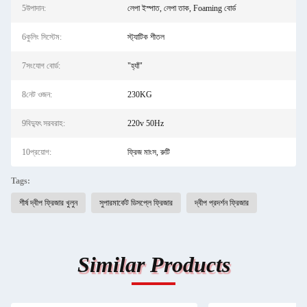
5উপাদান:
লেপা ইস্পাত, লেপা তাক, Foaming বোর্ড
6কুলিং সিস্টেম:
স্ট্যাটিক শীতল
7সংযোগ বোর্ড:
"হ্যাঁ"
8নেট ওজন:
230KG
9বিদ্যুৎ সরবরাহ:
220v 50Hz
10প্রয়োগ:
ফ্রিজ মাংস, রুটি
Tags:
শীর্ষ দ্বীপ ফ্রিজার খুলুন
সুপারমার্কেট ডিসপ্লে ফ্রিজার
দ্বীপ প্রদর্শন ফ্রিজার
Similar Products