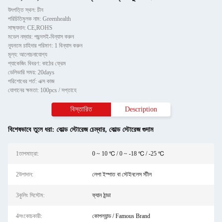
উৎপত্তি স্থল: চীন
পরিচিতিমুলক নাম: Greenhealth
সাক্ষ্যদান: CE,ROHS
মডেল নম্বার: পছন্দসই-বিন্যাস করুন
ন্যূনতম চাহিদার পরিমাণ: 1 বিন্যাস করুন
মূল্য: আলোচনাযোগ্য
প্যাকেজিং বিবরণ: কাঠের ফ্রেম
ডেলিভারি সময়: 20days
পরিশোধের শর্ত: এক্স কাজ
যোগানের ক্ষমতা: 100pcs / সপ্তাহে
বিস্তারিত
Description
বিশেষভাবে তুলে ধরা:
কোল্ড স্টোরেজ চেম্বার
,
কোল্ড স্টোরেজ গুদাম
1তাপমাত্রা:
0 ~ 10 ℃ / 0 ~ -18 ℃ / -25 ℃
2উপাদান:
লেপা ইস্পাত বা স্টেইনলেস স্টীল
3কুলিং সিস্টেম:
ফ্যান ঠান্ডা
4সংকোচকারী:
কোপল্যান্ড / Famous Brand