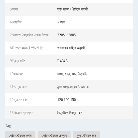
5দরজা:
সুইং দরজা / ঐচ্ছিক সহচরী
6ওয়ারান্টীর:
১ বছর
7ভোল্টেজ, বৈদ্যুতিক একক বিশেষ:
220V / 380V
8Dimension(L*W*H):
গ্রাহকের চাহিদা অনুযায়ী
9স্নিগ্ধকারী:
R404A
10ব্যবহার:
মাংস, খাদ্য, মাছ, ইত্যাদি
11পণ্যের নাম:
ঠান্ডা সংগ্রহস্থল / কোল্ড রুম
12প্যানেল বেধ:
120.100.150
13নিয়ন্ত্রণ ব্যবস্থা:
বৈদ্যুতিক নিয়ন্ত্রণ বক্স
Tags:
কোল্ড স্টোরেজ গুদাম
কোল্ড স্টোরেজ চেম্বার
কুল স্টোরেজ রুম