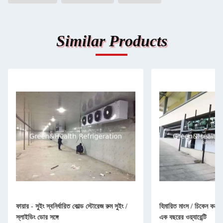
Similar Products
ফায়ার - সুইং স্বনির্ধারিত কোল্ড স্টোরেজ রুম সুইং /
হিমায়িত মাংস / চিকেন কনটে
স্লাইডিং ডোর সঙ্গে
এক বছরের ওয়্যারেন্টি