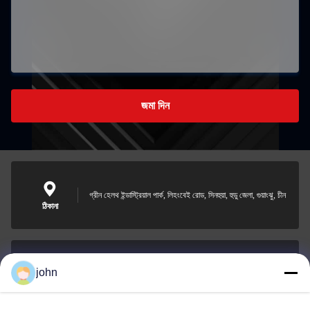
জমা দিন
গ্রীন হেলথ ইন্ডাস্ট্রিয়াল পার্ক, লিহংবেই রোড, সিনহুয়া, হুডু জেলা, গুয়াংঝু, চীন
ঠিকানা
john
lvdi11@greencooker.com
ই-মেইল