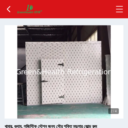
2
/
4
খামার, গুদাম, লজিস্টিক স্টেশন জন্য সৌর শক্তি মডুলার কোল্ড রুম