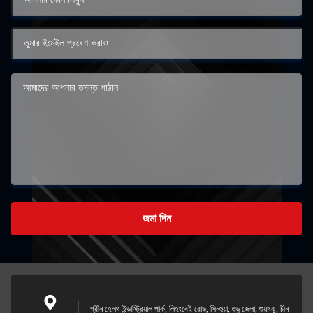
জমা দিন
গ্রীন হেলথ ইন্ডাস্ট্রিয়াল পার্ক, লিহংবেই রোড, সিনহুয়া, হুডু জেলা, গুয়াংঝু, চীন