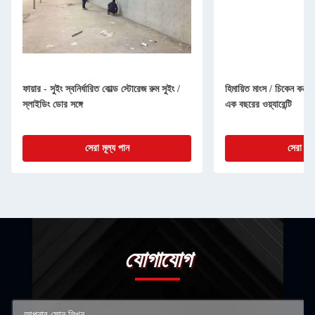
ফায়ার - সুইং স্বনির্ধারিত কোল্ড স্টোরেজ রুম সুইং /
হিমায়িত মাংস / চিকেন কনটে
স্লাইডিং ডোর সঙ্গে
এক বছরের ওয়্যারেন্টি
সেরা মূল্য পান
সেরা মূল
যোগাযোগ