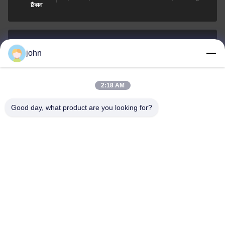
ঠিকানা
john
lvdi11@greencooker.com
ই-মেইল
2:18 AM
Good day, what product are you looking for?
0086-153-7406-6785
ফোন
Guangdong Green&Health Intelligence Cold
Chain Technology Co.,LTD