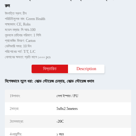
রুম
উৎপত্তি স্থল: চীন
পরিচিতিমুলক নাম: Green Health
সাক্ষ্যদান: CE, Rohs
মডেল নম্বার: সি আর-100
ন্যূনতম চাহিদার পরিমাণ: 1 পিসি
প্যাকেজিং বিবরণ: Carton
ডেলিভারি সময়: 10 দিন
পরিশোধের শর্ত: T/T, L/C
যোগানের ক্ষমতা: প্রতি মাসে ১০০০ pcs
বিস্তারিত
Description
বিশেষভাবে তুলে ধরা:
কোল্ড স্টোরেজ চেম্বার
,
কোল্ড স্টোরেজ গুদাম
1উপাদান:
লেপা ইস্পাত / PU
2মাত্রা:
5x8x2.5meters
3তাপমাত্রা:
-20C
4ওয়ারান্টীর:
১ বছর