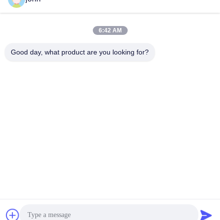
ই-মেইল
6:42 AM
Good day, what product are you looking for?
0086-153-7406-6785
ফোন
Guangdong Green&Health Intelligence Cold
Chain Technology Co.,LTD
সেরা মূল্য পান
একটি উদ্ধৃতি পেতে
Guangdong Green&Health Intelligence Cold Chain Technology Co.,LTD