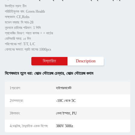
উৎপত্তি স্থল: চীন
পরিচিতিমুলক নাম: Green Health
সাক্ষ্যদান: CE,Rohs
মডেল নম্বার: সি আর-28
ন্যূনতম চাহিদার পরিমাণ: 1 পিসি
প্যাকেজিং বিবরণ: শক্ত কাগজ + + কাঠের
ডেলিভারি সময়: ১৫ দিন
পরিশোধের শর্ত: T/T, L/C
যোগানের ক্ষমতা: প্রতি মাসের 1000pcs
বিস্তারিত
Description
বিশেষভাবে তুলে ধরা:
কোল্ড স্টোরেজ চেম্বার
,
কোল্ড স্টোরেজ গুদাম
1প্রয়োগ:
হাইপারমার্কেট
2তাপমাত্রা:
-10C থেকে 5C
3উপাদান:
লেপা ইস্পাত, PU
4ভোল্টেজ, বৈদ্যুতিক একক বিশেষ:
380V 50Hz