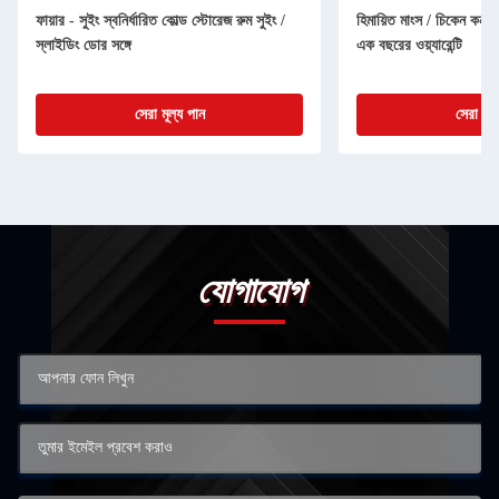
ফায়ার - সুইং স্বনির্ধারিত কোল্ড স্টোরেজ রুম সুইং /
হিমায়িত মাংস / চিকেন কনটে
স্লাইডিং ডোর সঙ্গে
এক বছরের ওয়্যারেন্টি
সেরা মূল্য পান
সেরা মূল
যোগাযোগ