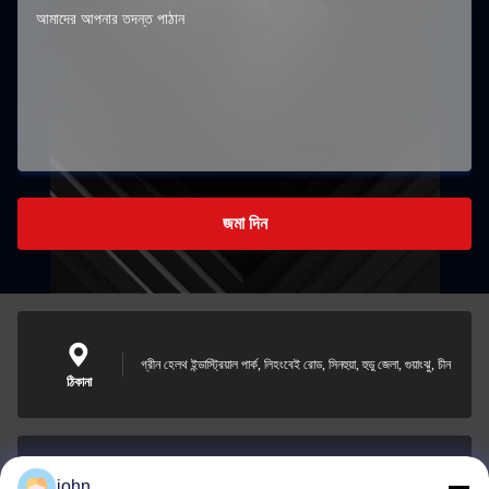
জমা দিন
গ্রীন হেলথ ইন্ডাস্ট্রিয়াল পার্ক, লিহংবেই রোড, সিনহুয়া, হুডু জেলা, গুয়াংঝু, চীন
ঠিকানা
john
lvdi11@greencooker.com