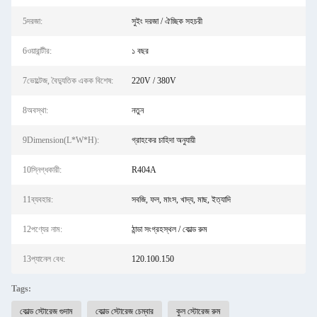
5দরজা:
সুইং দরজা / ঐচ্ছিক সহচরী
6ওয়ারান্টীর:
১ বছর
7ভোল্টেজ, বৈদ্যুতিক একক বিশেষ:
220V / 380V
8অবস্থা:
নতুন
9Dimension(L*W*H):
গ্রাহকের চাহিদা অনুযায়ী
10স্নিগ্ধকারী:
R404A
11ব্যবহার:
সবজি, ফল, মাংস, খাদ্য, মাছ, ইত্যাদি
12পণ্যের নাম:
ঠান্ডা সংগ্রহস্থল / কোল্ড রুম
13প্যানেল বেধ:
120.100.150
Tags:
কোল্ড স্টোরেজ গুদাম
কোল্ড স্টোরেজ চেম্বার
কুল স্টোরেজ রুম