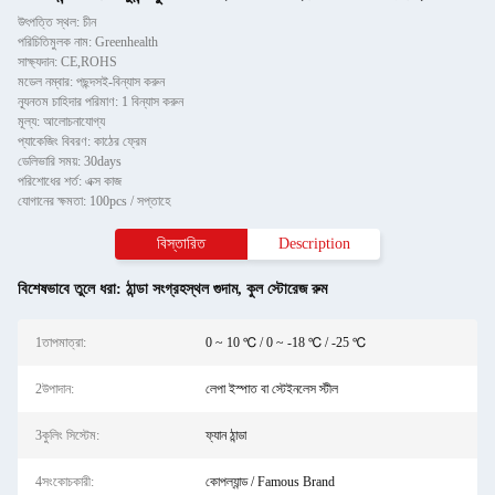
উৎপত্তি স্থল: চীন
পরিচিতিমুলক নাম: Greenhealth
সাক্ষ্যদান: CE,ROHS
মডেল নম্বার: পছন্দসই-বিন্যাস করুন
ন্যূনতম চাহিদার পরিমাণ: 1 বিন্যাস করুন
মূল্য: আলোচনাযোগ্য
প্যাকেজিং বিবরণ: কাঠের ফ্রেম
ডেলিভারি সময়: 30days
পরিশোধের শর্ত: এক্স কাজ
যোগানের ক্ষমতা: 100pcs / সপ্তাহে
বিস্তারিত
Description
বিশেষভাবে তুলে ধরা:
ঠান্ডা সংগ্রহস্থল গুদাম
,
কুল স্টোরেজ রুম
1তাপমাত্রা:
0 ~ 10 ℃ / 0 ~ -18 ℃ / -25 ℃
2উপাদান:
লেপা ইস্পাত বা স্টেইনলেস স্টীল
3কুলিং সিস্টেম:
ফ্যান ঠান্ডা
4সংকোচকারী:
কোপল্যান্ড / Famous Brand