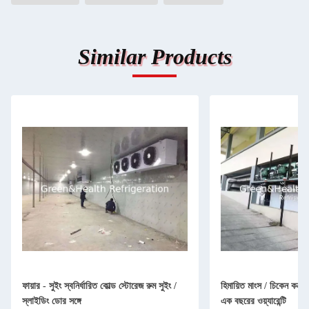
Similar Products
ফায়ার - সুইং স্বনির্ধারিত কোল্ড স্টোরেজ রুম সুইং /
হিমায়িত মাংস / চিকেন কনটে
স্লাইডিং ডোর সঙ্গে
এক বছরের ওয়্যারেন্টি