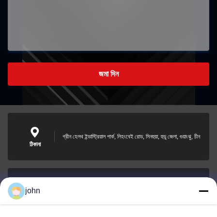
জমা দিন
গ্রীন হেলথ ইন্ডাস্ট্রিয়াল পার্ক, লিহংবেই রোড, সিনহুয়া, হুডু জেলা, গুয়াংঝু, চীন
ঠিকানা
john
lvdi11@greencooker.com
ই-মেইল