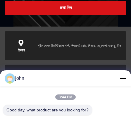
জমা দিন
গ্রীন হেলথ ইন্ডাস্ট্রিয়াল পার্ক, লিহংবেই রোড, সিনহুয়া, হুডু জেলা, গুয়াংঝু, চীন
ঠিকানা
john
lvdi11@greencooker.com
ই-মেইল
3:44 PM
Good day, what product are you looking for?
0086-153-7406-6785
ফোন