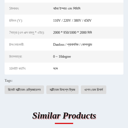
5উপাদান:
আঁকা ইস্পাত এবং পিভিসি
6বিভব (V):
110V / 220V / 380V / 450V
7মাত্রা (এল এক্স ডাব্লু * এইচ):
2000 * 950/1000 * 2000 মিমি
8সংকোচকারী:
Danfoss / প্যানাসনিক / কোপল্যান্ড
9তাপমাত্রা:
0 ~ 10degree
10নাইট কার্টেন:
সঙ্গে
Tags:
রিমোট মাল্টিডেক রেফ্রিজারেশন
মাল্টিডেক ডিসপ্লে ফ্রিজ
ওপেন ডেক চিলার্স
Similar Products