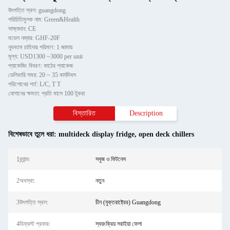
উৎপত্তি স্থল: guangdong
পরিচিতিমুলক নাম: Green&Health
সাক্ষ্যদান: CE
মডেল নম্বার: GHF-20F
ন্যূনতম চাহিদার পরিমাণ: 1 জামায়
মূল্য: USD1300 ~3000 per unit
প্যাকেজিং বিবরণ: কাঠের প্যাকেজ
ডেলিভারি সময়: 20 ~ 35 কার্যদিবস
পরিশোধের শর্ত: L/C, T T
যোগানের ক্ষমতা: প্রতি মাসে 100 টুকরা
বিস্তারিত
Description
বিশেষভাবে তুলে ধরা:
multideck display fridge
,
open deck chillers
1ব্র্যান্ড:
সবুজ ও ফিটনেস
2অবস্থা:
নতুন
3উৎপত্তি স্থল:
চীন (যুক্তরাষ্ট্রের) Guangdong
4ডিফ্রস্ট প্রকার:
স্বয়ংক্রিয় সরাইয়া ফেলা