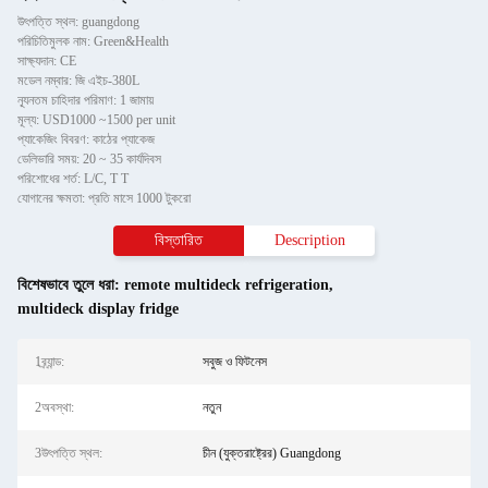
উৎপত্তি স্থল: guangdong
পরিচিতিমুলক নাম: Green&Health
সাক্ষ্যদান: CE
মডেল নম্বার: জি এইচ-380L
ন্যূনতম চাহিদার পরিমাণ: 1 জামায়
মূল্য: USD1000 ~1500 per unit
প্যাকেজিং বিবরণ: কাঠের প্যাকেজ
ডেলিভারি সময়: 20 ~ 35 কার্যদিবস
পরিশোধের শর্ত: L/C, T T
যোগানের ক্ষমতা: প্রতি মাসে 1000 টুকরো
বিস্তারিত
Description
বিশেষভাবে তুলে ধরা:
remote multideck refrigeration
,
multideck display fridge
1ব্র্যান্ড:
সবুজ ও ফিটনেস
2অবস্থা:
নতুন
3উৎপত্তি স্থল:
চীন (যুক্তরাষ্ট্রের) Guangdong