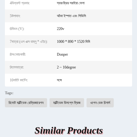
4ডিফ্রস্ট প্রকার:
স্বয়ংক্রিয় সরাইয়া ফেলা
5উপাদান:
আঁকা ইস্পাত এবং পিভিসি
6বিভব (V):
220v
7মাত্রা (এল এক্স ডাব্লু * এইচ):
1000 * 890 * 1520 মিমি
8সংকোচকারী:
Donper
9তাপমাত্রা:
2 ~ 10degree
10নাইট কার্টেন:
সঙ্গে
Tags:
রিমোট মাল্টিডেক রেফ্রিজারেশন
মাল্টিডেক ডিসপ্লে ফ্রিজ
ওপেন ডেক চিলার্স
Similar Products