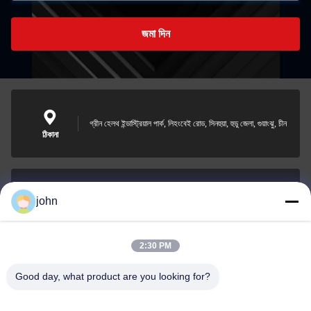
জমা দিন
গ্রীন হেলথ ইন্ডাস্ট্রিয়াল পার্ক, লিহংবেই রোড, সিনহুয়া, হুডু জেলা, গুয়াংঝু, চীন
ঠিকানা
john
lvdi11@greencooker.com
ই-মেইল
2:30 PM
Good day, what product are you looking for?
0086-153-7406-6785
ফোন