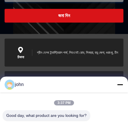
জমা দিন
গ্রীন হেলথ ইন্ডাস্ট্রিয়াল পার্ক, লিহংবেই রোড, সিনহুয়া, হুডু জেলা, গুয়াংঝু, চীন
ঠিকানা
john
lvdi11@greencooker.com
ই-মেইল
3:37 PM
Good day, what product are you looking for?
0086-153-7406-6785
ফোন