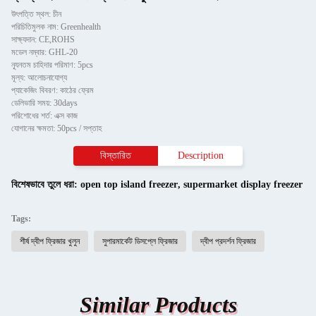
উৎপত্তি স্থল: চীন
পরিচিতিমুলক নাম: Greenhealth
সাক্ষ্যদান: CE,ROHS
মডেল নম্বার: GHL-20
ন্যূনতম চাহিদার পরিমাণ: 5pcs
মূল্য: আলোচনাযোগ্য
প্যাকেজিং বিবরণ: কাঠের ফ্রেম
ডেলিভারি সময়: 30days
পরিশোধের শর্ত: এক্স কাজ
যোগানের ক্ষমতা: 50pcs / সপ্তাহ
বিস্তারিত
Description
বিশেষভাবে তুলে ধরা:
open top island freezer
,
supermarket display freezer
Tags:
শীর্ষ দ্বীপ ফ্রিজার খুলুন
সুপারমার্কেট ডিসপ্লে ফ্রিজার
দ্বীপ প্রদর্শন ফ্রিজার
Similar Products