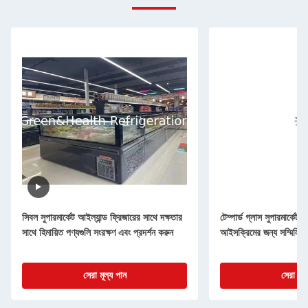
সিবল সুপারমার্কেট আইল্যান্ড ফ্রিজারের সাথে দক্ষতার
টেম্পার্ড গ্লাস সুপারমার্কেট 
সাথে হিমায়িত পণ্যগুলি সংরক্ষণ এবং প্রদর্শন করুন
আইসক্রিমের জন্য সম্মিলিত
সেরা মূল্য পান
সেরা মূল