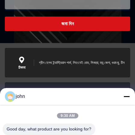
জমা দিন
গ্রীন হেলথ ইন্ডাস্ট্রিয়াল পার্ক, লিহংবেই রোড, সিনহুয়া, হুডু জেলা, গুয়াংঝু, চীন
ঠিকানা
john
lvdi11@greencooker.com
ই-মেইল
9:30 AM
Good day, what product are you looking for?
0086-153-7406-6785