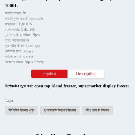
1000L
উৎপত্তি স্থল: চীন
পরিচিতিমুলক নাম: Greenhealth
সাক্ষ্যদান: CE,ROHS
মডেল নম্বার: GHL-20F
ন্যূনতম চাহিদার পরিমাণ: 5pcs
মূল্য: আলোচনাযোগ্য
প্যাকেজিং বিবরণ: কাঠের ফ্রেম
ডেলিভারি সময়: 30days
পরিশোধের শর্ত: এক্স কাজ
যোগানের ক্ষমতা: 50pcs / সপ্তাহ
বিস্তারিত
Description
বিশেষভাবে তুলে ধরা:
open top island freezer
,
supermarket display freezer
Tags:
শীর্ষ দ্বীপ ফ্রিজার খুলুন
সুপারমার্কেট ডিসপ্লে ফ্রিজার
দ্বীপ প্রদর্শন ফ্রিজার