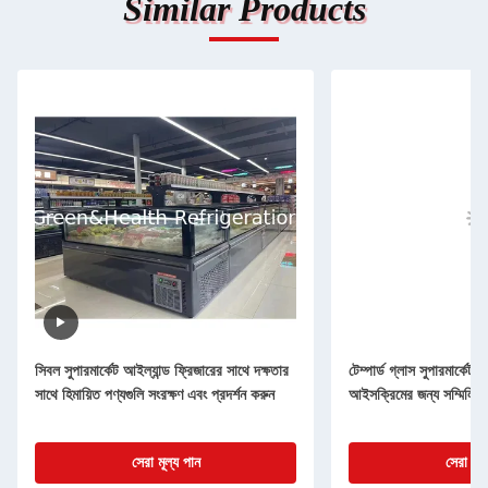
Similar Products
সিবল সুপারমার্কেট আইল্যান্ড ফ্রিজারের সাথে দক্ষতার
টেম্পার্ড গ্লাস সুপারমার্কেট 
সাথে হিমায়িত পণ্যগুলি সংরক্ষণ এবং প্রদর্শন করুন
আইসক্রিমের জন্য সম্মিলিত
সেরা মূল্য পান
সেরা মূল