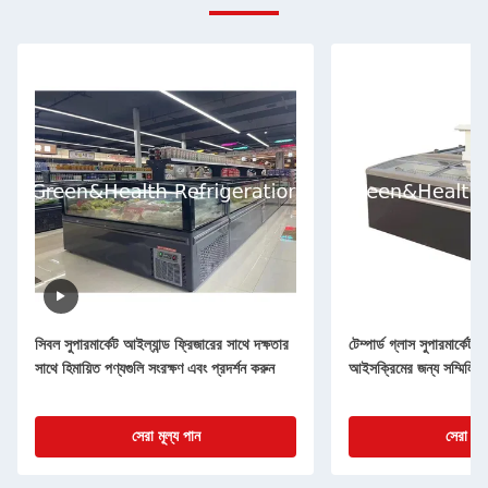
সিবল সুপারমার্কেট আইল্যান্ড ফ্রিজারের সাথে দক্ষতার
টেম্পার্ড গ্লাস সুপারমার্কেট 
সাথে হিমায়িত পণ্যগুলি সংরক্ষণ এবং প্রদর্শন করুন
আইসক্রিমের জন্য সম্মিলিত
সেরা মূল্য পান
সেরা মূল