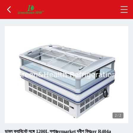
2
/
2
ডাবল ক্যাবিনেট সঙ্গে 1200L সুপারermarket দ্বীপ ফ্রিzer R404a