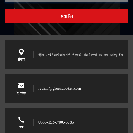
জমা দিন
গ্রীন হেলথ ইন্ডাস্ট্রিয়াল পার্ক, লিহংবেই রোড, সিনহুয়া, হুডু জেলা, গুয়াংঝু, চীন
ঠিকানা
lvdi11@greencooker.com
ই-মেইল
0086-153-7406-6785
ফোন