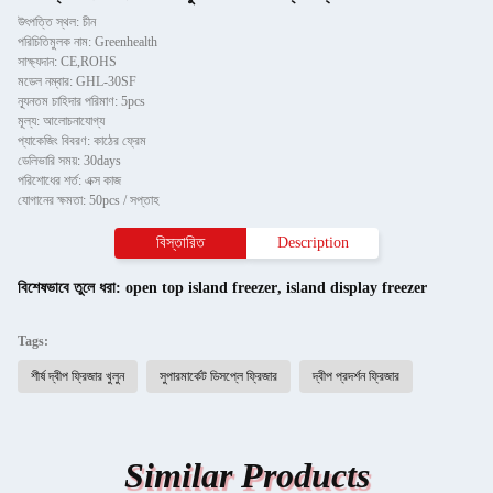
উৎপত্তি স্থল: চীন
পরিচিতিমুলক নাম: Greenhealth
সাক্ষ্যদান: CE,ROHS
মডেল নম্বার: GHL-30SF
ন্যূনতম চাহিদার পরিমাণ: 5pcs
মূল্য: আলোচনাযোগ্য
প্যাকেজিং বিবরণ: কাঠের ফ্রেম
ডেলিভারি সময়: 30days
পরিশোধের শর্ত: এক্স কাজ
যোগানের ক্ষমতা: 50pcs / সপ্তাহ
বিস্তারিত
Description
বিশেষভাবে তুলে ধরা:
open top island freezer
,
island display freezer
Tags:
শীর্ষ দ্বীপ ফ্রিজার খুলুন
সুপারমার্কেট ডিসপ্লে ফ্রিজার
দ্বীপ প্রদর্শন ফ্রিজার
Similar Products