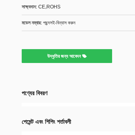
সাক্ষ্যদান:
CE,ROHS
মডেল নম্বার:
পছন্দসই-বিন্যাস করুন
উদ্ধৃতির জন্য আবেদন
পণ্যের বিবরণ
পেমেন্ট এবং শিপিং শর্তাবলী