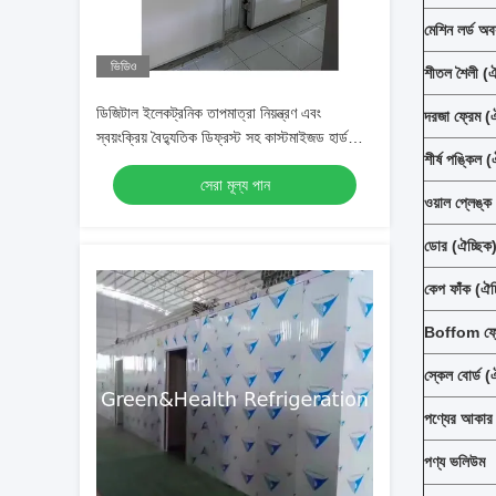
মেশিন লর্ড অব
ভিডিও
শীতল শৈলী (ঐ
ডিজিটাল ইলেকট্রনিক তাপমাত্রা নিয়ন্ত্রণ এবং
দরজা ফ্রেম (
স্বয়ংক্রিয় বৈদ্যুতিক ডিফ্রস্ট সহ কাস্টমাইজড হার্ড
শীর্ষ পঙ্কিল (
পলিউরেথেন ফোম কোল্ড স্টোরেজ রুম
সেরা মূল্য পান
ওয়াল প্লেঙ্ক
ডোর (ঐচ্ছিক
কেপ ফাঁক (ঐচ
Boffom ফ্রে
স্কেল বোর্ড (
পণ্যের আকার
পণ্য ভলিউম