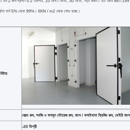
 এম 2 জল-প্রমাণ 0.2 এমপিএ, 10 মিমি / মিনিট, 30 মিনিট, সহ্য করুন।
এটি জিবি 86২-1997 
দ্রতা বার্ন 5% থেকে 99%।
6KN / m2 মেঝে লোড হচ্ছে।
িটার
কোল্ড রুম, সবজি ও ফলমূল স্টোরেজ রুম, মাংস / কসাইখানা ফ্রিজিং রুম, ডেইরি মাংস 
-20 ডিগ্রী