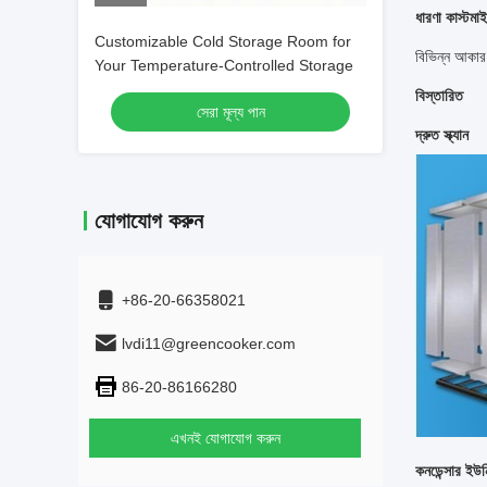
ধারণা কাস্টমা
Customizable Cold Storage Room for
বিভিন্ন আকার,
Your Temperature-Controlled Storage
বিস্তারিত
সেরা মূল্য পান
দ্রুত স্ক্যান
যোগাযোগ করুন
+86-20-66358021
lvdi11@greencooker.com
86-20-86166280
এখনই যোগাযোগ করুন
কনডেন্সার ইউন