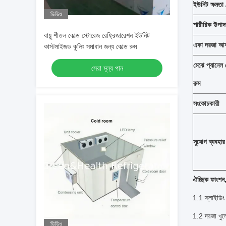
ইউনিট ক্ষমতা 
ভিডিও
শারীরিক উপাদ
বায়ু শীতল কোল্ড স্টোরেজ রেফ্রিজারেশন ইউনিট
একা দরজা আ
কাস্টমাইজড কুলিং সমাধান জন্য কোল্ড রুম
মেঝে প্যানেল ব
সেরা মূল্য পান
রুম
সংকোচকারী
সুযোগ ব্যবহার
ঐচ্ছিক ফাংশন, 
1.1 স্লাইডিং 
1.2 দরজা খুলে 
ভিডিও