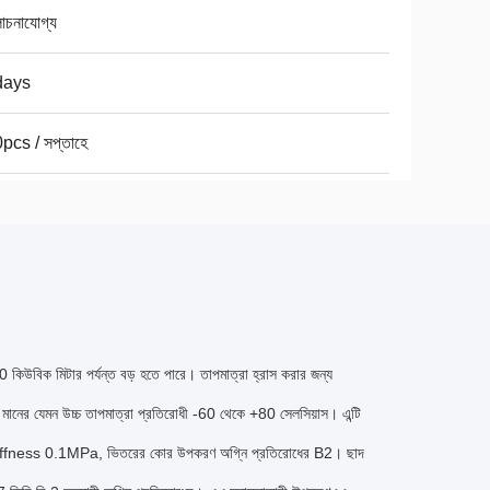
চনাযোগ্য
days
pcs / সপ্তাহে
 কিউবিক মিটার পর্যন্ত বড় হতে পারে।
তাপমাত্রা হ্রাস করার জন্য
উচ্চ মানের যেমন উচ্চ তাপমাত্রা প্রতিরোধী -60 থেকে +80 সেলসিয়াস।
এন্টি
িয়ার stiffness 0.1MPa, ভিতরের কোর উপকরণ অগ্নি প্রতিরোধের B2।
ছাদ