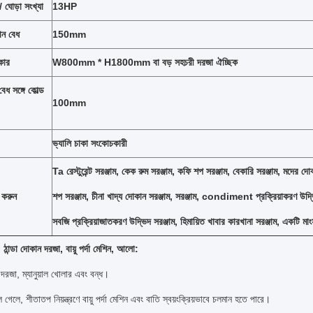
/ ঘোড়া সংখ্যা
13HP
ান বেধ
150mm
কার
W800mm * H1800mm বা বড় সহচরী দরজা ঐচ্ছিক
েধ সঙ্গে কোল্ড
100mm
ভ্যালি চাকা সংকোচকারী
Ta রেস্টুরেন্ট সরঞ্জাম, কেক রুম সরঞ্জাম, কফি শপ সরঞ্জাম, বেকারি সরঞ্জাম, মদের দোকা
 করুন
শপ সরঞ্জাম, চীনা খাদ্য দোকান সরঞ্জাম, সরঞ্জাম, condiment প্রক্রিয়াকরণ উদ্
সবজি প্রক্রিয়াজাতকরণ উদ্ভিদ সরঞ্জাম, হিমায়িত খাবার কারখানা সরঞ্জাম, একটি মাংস
ঠান্ডা দোকান দরজা, বায়ু পর্দা মেশিন, আলো:
দরজা, ম্যানুয়াল খোলার এবং বন্ধ।
গেলে, শীতাতপ নিয়ন্ত্রণে বায়ু পর্দা মেশিন এবং বাতি স্বয়ংক্রিয়ভাবে চলমান হতে পারে।