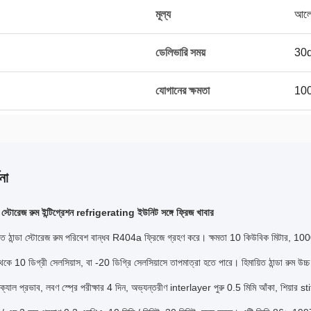
মূল্য
আলো
ডেলিভারি সময়
30
যোগানের ক্ষমতা
100
না
ড স্টোরেজ রুম ইন্টিগ্রেশন refrigerating ইউনিট সঙ্গে ফ্রিজ খাবার
়িত ঠান্ডা স্টোরেজ রুম পরিবেশ বান্ধব R404a ফ্রিজে গ্রহণ করে।
ক্ষমতা 10 কিউবিক মিটার, 1000
েকে 10 ডিগ্রী সেলসিয়াস, বা -20 ডিগ্রি সেলসিয়াসে তাপমাত্রা হতে পারে।
হিমায়িত ঠান্ডা রুম 
মিক্যাল প্রভাব, লবণ স্প্রে পরীক্ষার 4 দিন, অভ্যন্তরীণ interlayer পুরু 0.5 মিমি আঁকা, শ