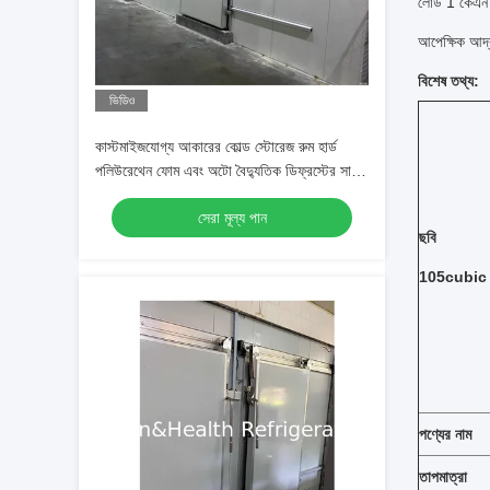
লোড 1 কেএন /
আপেক্ষিক আর্
বিশেষ তথ্য:
ভিডিও
কাস্টমাইজযোগ্য আকারের কোল্ড স্টোরেজ রুম হার্ড
পলিউরেথেন ফোম এবং অটো বৈদ্যুতিক ডিফ্রস্টের সাথে
সর্বোত্তম খাদ্য সংরক্ষণের জন্য
সেরা মূল্য পান
ছবি
105cubic ম
পণ্যের নাম
তাপমাত্রা