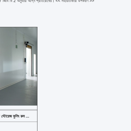
জিবি বি 2 অনুযায়ী অগ্নি প্রতিরোধের।
<< সহায়তাকারী উপকরণ >>
স্টোরেজ কুলিং রুম ...