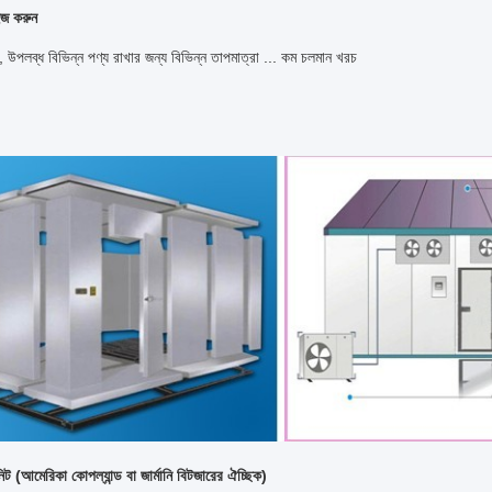
ইজ করুন
 উপলব্ধ বিভিন্ন পণ্য রাখার জন্য বিভিন্ন তাপমাত্রা ... কম চলমান খরচ
িট (আমেরিকা কোপল্যান্ড বা জার্মানি বিটজারের ঐচ্ছিক)