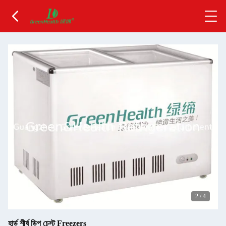
2
/
4
হার্ড শীর্ষ ডিপ চেস্ট Freezers