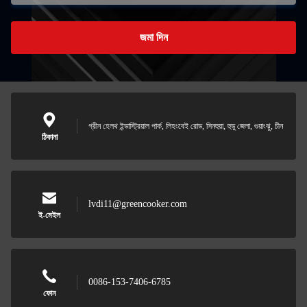
জমা দিন
গ্রীন হেলথ ইন্ডাস্ট্রিয়াল পার্ক, লিহংবেই রোড, সিনহুয়া, হুডু জেলা, গুয়াংঝু, চীন
ঠিকানা
lvdi11@greencooker.com
ই-মেইল
0086-153-7406-6785
ফোন