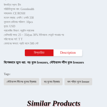
উৎপত্তি স্থল: চীন
পরিচিতিমুলক নাম: Greenhealth
সাক্ষ্যদান: CE ROSH
মডেল নম্বার: এসসি / এসডি 338
ন্যূনতম চাহিদার পরিমাণ: 10pcs
মূল্য: USD
প্যাকেজিং বিবরণ: ক্যান্টন প্যাকেজ
ডেলিভারি সময়: 25 ~ 35dyas 30% ইতিবাচক পেমেন্ট পাওয়ার পর
পরিশোধের শর্ত: T T
যোগানের ক্ষমতা: প্রতি মাসে 500 সেট
বিস্তারিত
Description
বিশেষভাবে তুলে ধরা:
বড় বুকে freezers
,
স্টেইনলেস স্টীল বুকে freezers
Tags:
স্টেইনলেস স্টিলের বুকের ফ্রিজার
বড় বুকের ফ্রিজার
কম শক্তি বুকে freezer
Similar Products