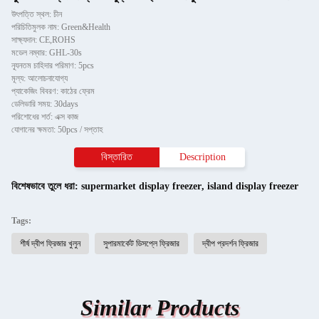
উৎপত্তি স্থল: চীন
পরিচিতিমুলক নাম: Green&Health
সাক্ষ্যদান: CE,ROHS
মডেল নম্বার: GHL-30s
ন্যূনতম চাহিদার পরিমাণ: 5pcs
মূল্য: আলোচনাযোগ্য
প্যাকেজিং বিবরণ: কাঠের ফ্রেম
ডেলিভারি সময়: 30days
পরিশোধের শর্ত: এক্স কাজ
যোগানের ক্ষমতা: 50pcs / সপ্তাহ
বিস্তারিত
Description
বিশেষভাবে তুলে ধরা:
supermarket display freezer
,
island display freezer
Tags:
শীর্ষ দ্বীপ ফ্রিজার খুলুন
সুপারমার্কেট ডিসপ্লে ফ্রিজার
দ্বীপ প্রদর্শন ফ্রিজার
Similar Products