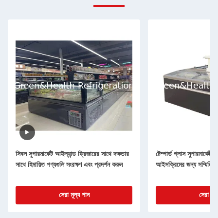
সিবল সুপারমার্কেট আইল্যান্ড ফ্রিজারের সাথে দক্ষতার
টেম্পার্ড গ্লাস সুপারমার্কেট 
সাথে হিমায়িত পণ্যগুলি সংরক্ষণ এবং প্রদর্শন করুন
আইসক্রিমের জন্য সম্মিলিত
সেরা মূল্য পান
সেরা মূল