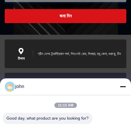
জমা দিন
গ্রীন হেলথ ইন্ডাস্ট্রিয়াল পার্ক, লিহংবেই রোড, সিনহুয়া, হুডু জেলা, গুয়াংঝু, চীন
ঠিকানা
john
lvdi11@greencooker.com
ই-মেইল
11:15 AM
Good day, what product are you looking for?
0086-153-7406-6785
ফোন