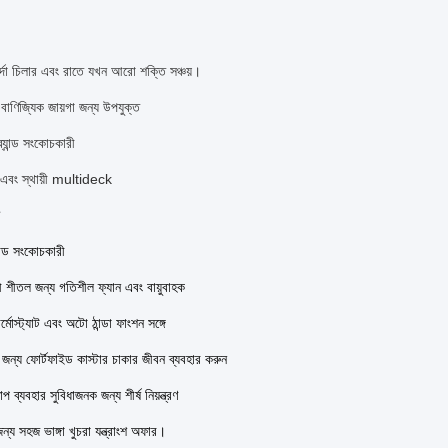
 পর্দা চিলার এবং রাতে যখন আরো শক্তি সঞ্চয়।
া বাণিজ্যিক জায়গা জন্য উপযুক্ত
্র্যান্ড সংকোচকারী
ো এবং স্থায়ী multideck
যান্ড সংকোচকারী
 শীতল জন্য গতিশীল ফ্যান এবং বায়ুবাহক
্মোস্ট্যাট এবং অটো ঠান্ডা ফাংশন সঙ্গে
ের জন্য ফোর্টফাইড কাস্টার চাকার জীবন ব্যবহার করুন
 ব্যবহার সুবিধাজনক জন্য শীর্ষ নিয়ন্ত্রণ
জন্য সহজ ভাঙ্গা খুচরা যন্ত্রাংশ অফার।