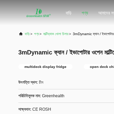
বাড়ি
পণ্য
আমাদের সম্
বাড়ি
>
পণ্য
>
মাল্টিড্যাক খোলা চিলার
>
3mDynamic ফ্যান / ইভাপোটার ওপে
3mDynamic ফ্যান / ইভাপোটার ওপেন মাল্টিডেক
multideck display fridge
open deck chi
উৎপত্তি স্থল:
চীন
পরিচিতিমুলক নাম:
Greenhealth
সাক্ষ্যদান:
CE ROSH