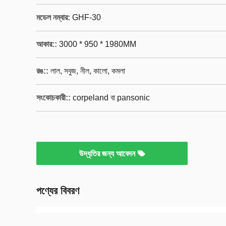
মডেল নম্বার:
GHF-30
আকার::
3000 * 950 * 1980MM
রঙ::
লাল, সবুজ, নীল, কালো, কমলা
সংকোচকারী::
corpeland বা pansonic
উদ্ধৃতির জন্য আবেদন
পণ্যের বিবরণ