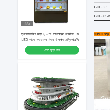
GHF-30F
GHF-এন এ
ভিডিও
কারখানা মধ্যে
সুপারমার্কেটের জন্য ২~৮°C তাপমাত্রা পরিসীমা এবং
LED আলো সহ ওপেন চিলার ডিসপ্লে রেফ্রিজারেটর
সেরা মূল্য পান