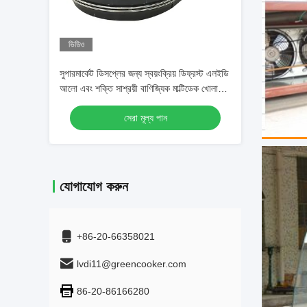
ভিডিও
সুপারমার্কেট ডিসপ্লের জন্য স্বয়ংক্রিয় ডিফ্রস্ট এলইডি
আলো এবং শক্তি সাশ্রয়ী বাণিজ্যিক মাল্টিডেক খোলা
চিলার
সেরা মূল্য পান
যোগাযোগ করুন
+86-20-66358021
lvdi11@greencooker.com
86-20-86166280