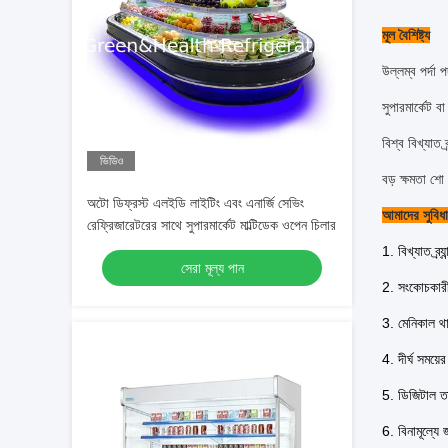
মূল বৈশিষ্ট্য
উল্লম্ব পর্দা
সুপারমার্কেট ব
বিশ্ব বিখ্যাত ব
ভিডিও
বড় ক্ষমতা শ
অটো ডিফ্রস্ট এলইডি লাইটিং এবং এনার্জি সেভিং
আমাদের সুবিধা
রেফ্রিজারেটরের সাথে সুপারমার্কেট মাল্টিডেক ওপেন চিলার
1. বিখ্যাত ব্র্
সেরা মূল্য পান
2. সংকোচকারী
3. মেনিকাল থার
4. দীর্ঘ সময়
5. ডিজিটাল তাপ
6. বিনামূল্যে 