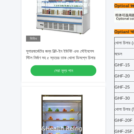
Optioal র
Optianl আকা
ভিডিও
খোলা চিলার (স
সুপারমার্কেটের জন্য বিল্ট-ইন ইউনিট এবং স্টেইনলেস
মডেল
স্টিল নির্মাণ সহ ৫ স্তরের তাক খোলা ডিসপ্লে চিলার
GHF-15
সেরা মূল্য পান
GHF-20
GHF-25
GHF-30
খোলা চিলার (র
GHF-20F
GHF-25F