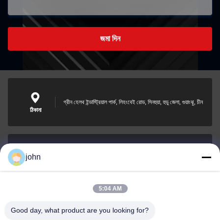
জমা দিন
গ্রীন হেলথ ইন্ডাস্ট্রিয়াল পার্ক, লিহংবেই রোড, সিনহুয়া, হুডু জেলা, গুয়াংঝু, চীন
ঠিকানা
john
lvdi11@greencooker.com
ই-মেইল
5:04 AM
Good day, what product are you looking for?
0086-153-7406-6785