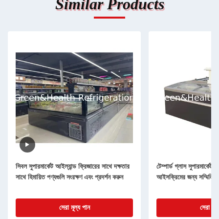
Similar Products
সিবল সুপারমার্কেট আইল্যান্ড ফ্রিজারের সাথে দক্ষতার
টেম্পার্ড গ্লাস সুপারমার্কেট 
সাথে হিমায়িত পণ্যগুলি সংরক্ষণ এবং প্রদর্শন করুন
আইসক্রিমের জন্য সম্মিলিত
সেরা মূল্য পান
সেরা মূল