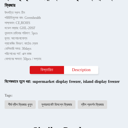
ফ্রিজার
উৎপত্তি স্থল: চীন
পরিচিতিমুলক নাম: Greenhealth
সাক্ষ্যদান: CE,ROHS
মডেল নম্বার: GHL-20SF
ন্যূনতম চাহিদার পরিমাণ: 5pcs
মূল্য: আলোচনাযোগ্য
প্যাকেজিং বিবরণ: কাঠের ফ্রেম
ডেলিভারি সময়: 30days
পরিশোধের শর্ত: এক্স কাজ
যোগানের ক্ষমতা: 50pcs / সপ্তাহ
বিস্তারিত
Description
বিশেষভাবে তুলে ধরা:
supermarket display freezer
,
island display freezer
Tags:
শীর্ষ দ্বীপ ফ্রিজার খুলুন
সুপারমার্কেট ডিসপ্লে ফ্রিজার
দ্বীপ প্রদর্শন ফ্রিজার