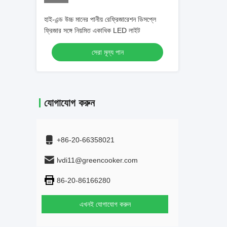
হাই-এন্ড উচ্চ মানের পানীয় রেফ্রিজারেশন ডিসপ্লে
ফ্রিজার সঙ্গে নিয়মিত একাধিক LED লাইট
সেরা মূল্য পান
যোগাযোগ করুন
+86-20-66358021
lvdi11@greencooker.com
86-20-86166280
এখনই যোগাযোগ করুন