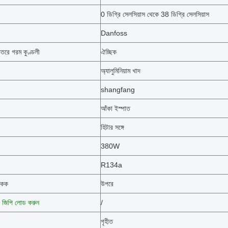
0 ডিগ্রি সেলসিয়াস থেকে 38 ডিগ্রি সেলসিয়াস
Danfoss
িতরে গরম কুণ্ডলী
ঐচ্ছিক
অ্যালুমিনিয়াম খাদ
shangfang
আঁকা ইস্পাত
হিটার সঙ্গে
380W
R134a
একক
উপরে
জিপি লোড করুন
/
গৃহীত