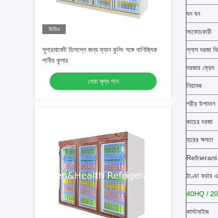
ঘন ঘন
ভিডিও
সংকোচকারী
সুপারমার্কেট ডিসপ্লে জন্য ফ্যান কুলিং সঙ্গে বাণিজ্যিক
গ্লাস দরজা ভ
পানীয় কুলার
দরজার ফ্রেম
সেরা মূল্য পান
নিয়ামক
শরীর উপাদান
কাচের দরজা
হারের ক্ষমতা
Refrierant
ঠাণ্ডা করার 
40HQ / 20 
কাস্টমাইজ