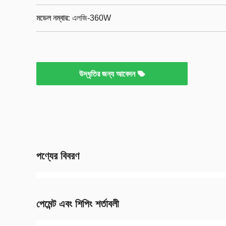
মডেল নম্বার:
এলজি-360W
উদ্ধৃতির জন্য আবেদন
পণ্যের বিবরণ
পেমেন্ট এবং শিপিং শর্তাবলী