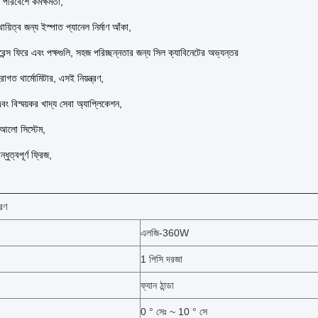
পরিবেশে কর্মক্ষমতা,
ায়িত্ব জন্য ইস্পাত প্যানেল নির্মাণ আঁকা,
ারেন্স ফিরে এবং পক্ষগুলি, সহজ পরিচ্ছন্নতার জন্য সিল ক্যাবিনেটের অভ্যন্তর
াগত থার্মোমিটার, এসই নিয়ন্ত্রণ,
বং বিস্ময়কর খাদ্য সেবা অ্যাপ্লিকেশন,
 আলো সিস্টেম,
ধুত্বপূর্ণ ফ্রিজ,
রণ
এলজি-360W
1 পিসি দরজা
ফ্যান ঠান্ডা
0 ° সেঃ ~ 10 ° সে