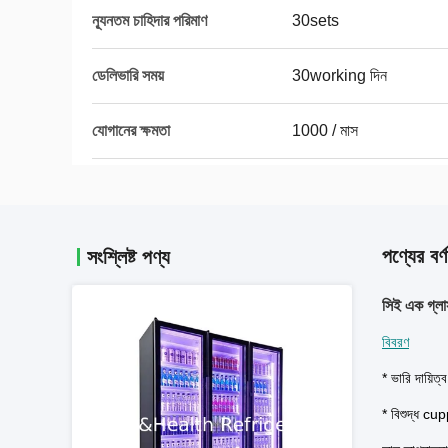
ন্যূনতম চাহিদার পরিমাণ
30sets
ডেলিভারি সময়
30working দিন
যোগানের ক্ষমতা
1000 / মাস
পণ্যের বর্ণ
সংশ্লিষ্ট পণ্য
সিই এক গ্লাস
বিবরণ
* ভারি দায়িত
* বিশুদ্ধ cu