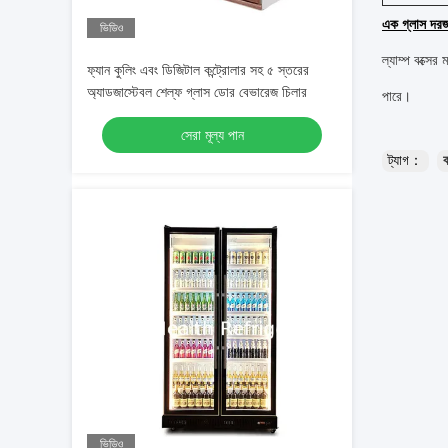
এক গ্লাস দরজা 
ভিডিও
ল্যাম্প বক্সের
ফ্যান কুলিং এবং ডিজিটাল কন্ট্রোলার সহ ৫ স্তরের
অ্যাডজাস্টেবল শেল্ফ গ্লাস ডোর বেভারেজ চিলার
পারে।
সেরা মূল্য পান
ট্যাগ：
ব
ভিডিও