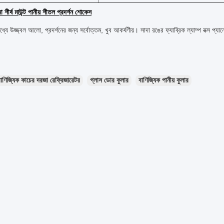
শীর্ষ মাউন্ট পানীয় শীতল প্রদর্শন শোকেস
 মধ্যে উজ্জ্বল আলো, প্রদর্শনের জন্য সর্বোত্তম, খুব আকর্ষণীয়। সাদা রঙের ফ্যাব্রিক ল্যাম্প বক্স 
াণিজ্যিক কাচের দরজা রেফ্রিজারেটর
গ্লাস ডোর কুলার
বাণিজ্যিক পানীয় কুলার