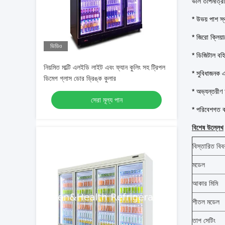
ভাল তাপমাত্রা 
* উভয় পাশ স্থ
* জিরো ক্লিয়
ভিডিও
* ডিজিটাল বহির
নিয়মিত মাল্টি এলইডি লাইট এবং ফ্যান কুলিং সহ ট্রিপল
* সুবিধাজনক এ
ডিমেগ গ্লাস ডোর ড্রিঙ্ক কুলার
* অভ্যন্তরীণ
সেরা মূল্য পান
* পরিবেশগত বন্
বিশেষ উল্লেখ
বিস্তারিত বিব
মডেল
আকার মিমি
শীতল মডেল
তাপ সেটিং