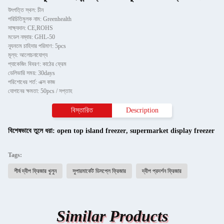
উৎপত্তি স্থল: চীন
পরিচিতিমুলক নাম: Greenhealth
সাক্ষ্যদান: CE,ROHS
মডেল নম্বার: GHL-50
ন্যূনতম চাহিদার পরিমাণ: 5pcs
মূল্য: আলোচনাযোগ্য
প্যাকেজিং বিবরণ: কাঠের ফ্রেম
ডেলিভারি সময়: 30days
পরিশোধের শর্ত: এক্স কাজ
যোগানের ক্ষমতা: 50pcs / সপ্তাহ
বিস্তারিত
Description
বিশেষভাবে তুলে ধরা:
open top island freezer
,
supermarket display freezer
Tags:
শীর্ষ দ্বীপ ফ্রিজার খুলুন
সুপারমার্কেট ডিসপ্লে ফ্রিজার
দ্বীপ প্রদর্শন ফ্রিজার
Similar Products