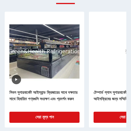
সিবল সুপারমার্কেট আইল্যান্ড ফ্রিজারের সাথে দক্ষতার
টেম্পার্ড গ্লাস সুপারমার্কেট 
সাথে হিমায়িত পণ্যগুলি সংরক্ষণ এবং প্রদর্শন করুন
আইসক্রিমের জন্য সম্মিলিত
সেরা মূল্য পান
সেরা মূল