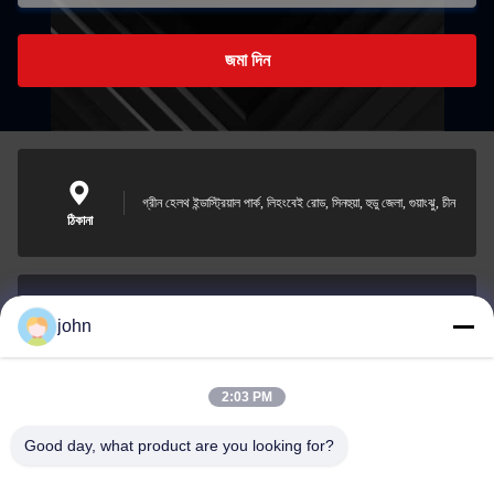
জমা দিন
গ্রীন হেলথ ইন্ডাস্ট্রিয়াল পার্ক, লিহংবেই রোড, সিনহুয়া, হুডু জেলা, গুয়াংঝু, চীন
ঠিকানা
john
lvdi11@greencooker.com
ই-মেইল
2:03 PM
Good day, what product are you looking for?
0086-153-7406-6785
ফোন