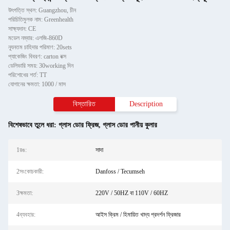
উৎপত্তি স্থল: Guangzhou, চীন
পরিচিতিমুলক নাম: Greenhealth
সাক্ষ্যদান: CE
মডেল নম্বার: এলজি-860D
ন্যূনতম চাহিদার পরিমাণ: 20sets
প্যাকেজিং বিবরণ: carton বক্স
ডেলিভারি সময়: 30working দিন
পরিশোধের শর্ত: TT
যোগানের ক্ষমতা: 1000 / মাস
বিস্তারিত
Description
বিশেষভাবে তুলে ধরা:
গ্লাস ডোর ফ্রিজ
,
গ্লাস ডোর পানীয় কুলার
1রঙ:
সাদা
2সংকোচকারী:
Danfoss / Tecumseh
3ক্ষমতা:
220V / 50HZ বা 110V / 60HZ
4ব্যবহার:
আইস ক্রিম / হিমায়িত খাদ্য প্রদর্শন ফ্রিজার