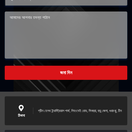
জমা দিন
গ্রীন হেলথ ইন্ডাস্ট্রিয়াল পার্ক, লিহংবেই রোড, সিনহুয়া, হুডু জেলা, গুয়াংঝু, চীন
ঠিকানা