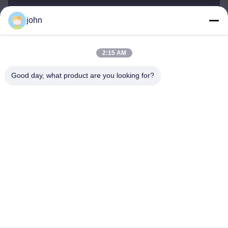
john
lvdi11@greencooker.com
ই-মেইল
2:15 AM
Good day, what product are you looking for?
0086-153-7406-6785
ফোন
Guangdong Green&Health Intelligence Cold
Chain Technology Co.,LTD