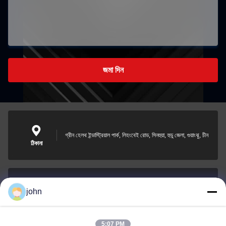
জমা দিন
গ্রীন হেলথ ইন্ডাস্ট্রিয়াল পার্ক, লিহংবেই রোড, সিনহুয়া, হুডু জেলা, গুয়াংঝু, চীন
ঠিকানা
john
lvdi11@greencooker.com
ই-মেইল
5:07 PM