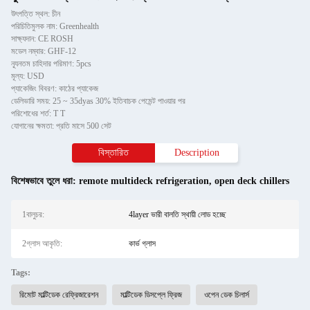
উৎপত্তি স্থল: চীন
পরিচিতিমুলক নাম: Greenhealth
সাক্ষ্যদান: CE ROSH
মডেল নম্বার: GHF-12
ন্যূনতম চাহিদার পরিমাণ: 5pcs
মূল্য: USD
প্যাকেজিং বিবরণ: কাঠের প্যাকেজ
ডেলিভারি সময়: 25 ~ 35dyas 30% ইতিবাচক পেমেন্ট পাওয়ার পর
পরিশোধের শর্ত: T T
যোগানের ক্ষমতা: প্রতি মাসে 500 সেট
বিস্তারিত
Description
বিশেষভাবে তুলে ধরা:
remote multideck refrigeration
,
open deck chillers
1বালুচর:
4layer ভারী বালতি স্থায়ী লোড হচ্ছে
2গ্লাস আকৃতি:
কার্ভ গ্লাস
Tags:
রিমোট মাল্টিডেক রেফ্রিজারেশন
মাল্টিডেক ডিসপ্লে ফ্রিজ
ওপেন ডেক চিলার্স